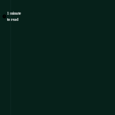
.
1 minute
to read