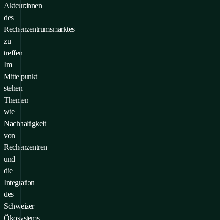
Akteur:innen
des
Rechenzentrumsmarktes
zu
treffen.
Im
Mittelpunkt
stehen
Themen
wie
Nachhaltigkeit
von
Rechenzentren
und
die
Integration
des
Schweizer
Ökosystems