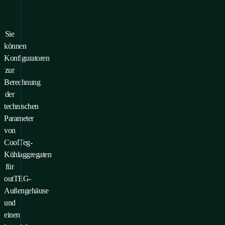
Sie
können
Konfiguratoren
zur
Berechnung
der
technischen
Parameter
von
CoolTeg-
Kühlaggregaten
für
outTEG-
Außengehäuse
und
einen