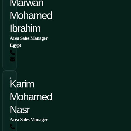
Marwan
Mohamed
Ibrahim
Area Sales Manager
Egypt
Tel: +2 01023903006
Marwan.Ibrahim@conteg.com
Karim
Mohamed
Nasr
Area Sales Manager
Tel.: +2 010 68044008