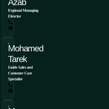
Azab
Regional Managing
Director
tel: +966 540 002 341
ehab.azab@conteg.com
Mohamed
Tarek
Inside Sales and
Customer Care
Specialist
Tel.: +2 010 05515586
mohamed.tarek@conteg.com