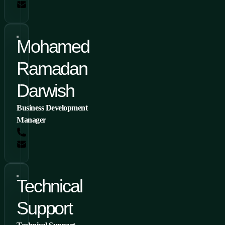
karim.nasr@conteg.com
Mohamed
Ramadan
Darwish
Business Development
Manager
Tel.: +2 010 60990688, +966 54 320 3969
Mohamed.Ramadan@conteg.com
Technical
Support