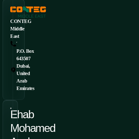
CONTEG
Middle
East
Tel: +966 540 002 341
P.O. Box
643507
Dubai,
United
Arab
Emirates
Ehab
Mohamed