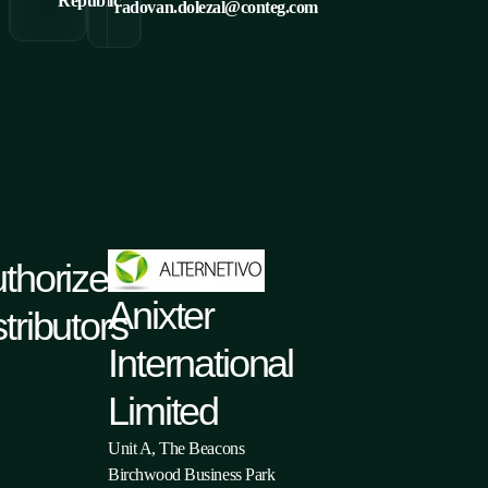
Republic
radovan.dolezal@conteg.com
thorized
Anixter
stributors
International
Limited
Unit A, The Beacons
Birchwood Business Park