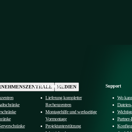
Dienstleistungen
Support
RNEHMENSZENTRALE
MEDIEN
nzentren
Lieferung kompletter
Wo kann
haltschränke
Rechenzentren
Dateien
rschränke
Montagehilfe und werkseitige
Wichtig
hränke
Vormontage
Partner-
Serverschränke
Projektunterstützung
Konfigu