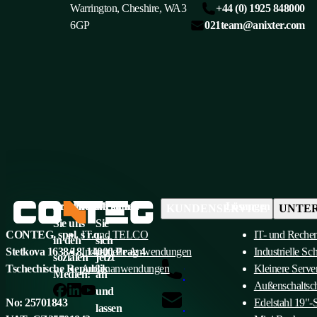
Warrington, Cheshire, WA3
+44 (0) 1925 848000
6GP
021team@anixter.com
Folgen
Produktkategorien
Melden
Lösungen
KUNDENSERVICE
UNTE
Sie uns
Sie
CONTEG, spol. s r.o.
IT und TELCO
IT- und Reche
in den
sich
Stetkova 1638/18, 14000 Prag 4
Industrielle Anwendungen
Industrielle Sc
sozialen
jetzt
+420 565 300 358
Tschechische Republik
Außenanwendungen
Kleinere Serve
Medien:
an
Außenschaltsc
und
insidesales@conteg.com
No: 25701843
Edelstahl 19"-
lassen