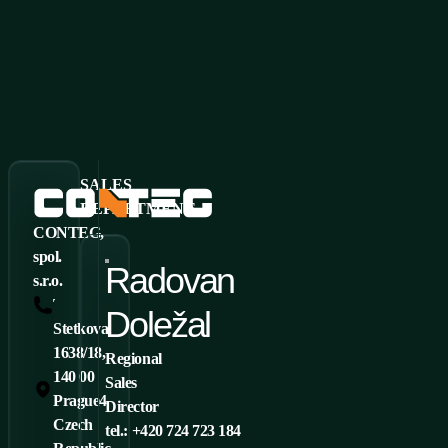
SALES
DEPARTMENT
CONTEG,
spol.
Radovan
s.r.o.
Tel.: +420 261 219 182
Doležal
Stetkova
1638/18,
Regional
140 00
Sales
Prague4
Director
Czech
tel.: +420 724 723 184