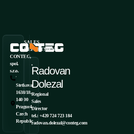
SALES
DEPARTMENT
CONTEG,
spol.
Radovan
s.r.o.
Tel.: +420 261 219 182
Dolezal
Stetkova
1638/18,
Regional
140 00
Sales
Prague4
Director
Czech
tel.: +420 724 723 184
Republic
radovan.dolezal@conteg.com