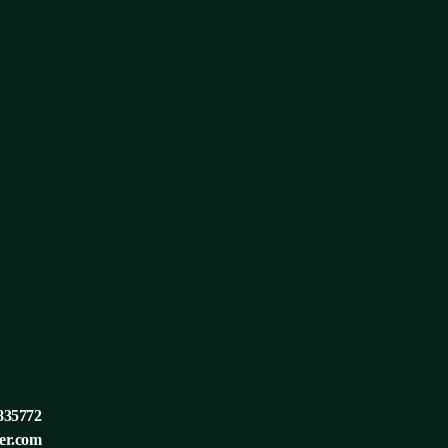
 835772
er.com