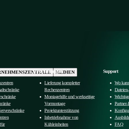
Dienstleistungen
Support
RNEHMENSZENTRALE
MEDIEN
nzentren
Lieferung kompletter
Wo kann
haltschränke
Rechenzentren
Dateien
rschränke
Montagehilfe und werkseitige
Wichtig
hränke
Vormontage
Partner-
Serverschränke
Projektunterstützung
Konfigu
ntren
Inbetriebnahme von
Ausbild
für
Kühleinheiten
FAQ