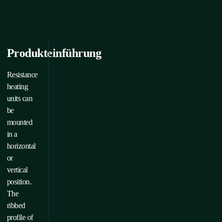
Produkteinführung
Resistance
heating
units can
be
mounted
in a
horizontal
or
vertical
position.
The
ribbed
profile of