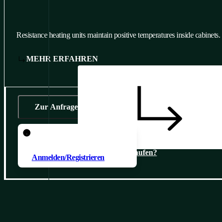
Resistance heating units maintain positive temperatures inside cabinets.
MEHR ERFAHREN
Zur Anfrage
Um ein Produkt zur Anfrage
hinzuzufügen, müssen Sie sich
Wo kaufen?
Anmelden/Registrieren