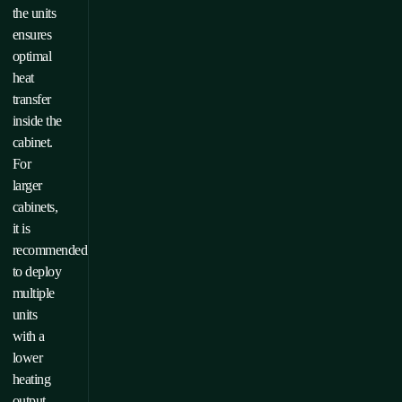
the units
ensures
optimal
heat
transfer
inside the
cabinet.
For
larger
cabinets,
it is
recommended
to deploy
multiple
units
with a
lower
heating
output.