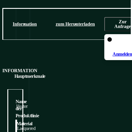
Zur
Information
zum Herunterladen
Anfrage
Um ein Pr
hinzuzufüg
Anmelden/
INFORMATION
Hauptmerkmale
Name
Heater
der
Produktlinie
Material
Lacquered