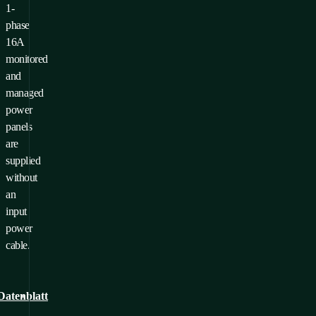
1-
 ein Produkt zu Ihren
phase
voriten hinzuzufügen,
16A
ssen Sie
monitored
melden/Registrieren
and
managed
power
panels
are
supplied
without
an
input
power
cable.
Datenblatt