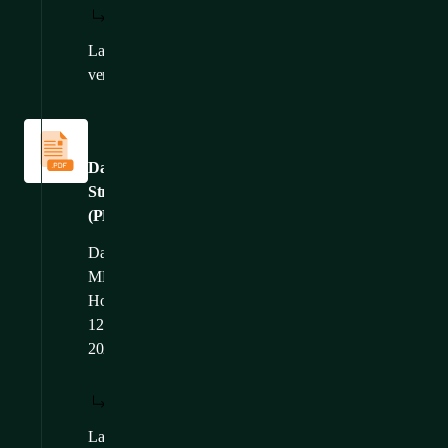
HERUNTERLADEN:
ANZEIGEN:
/
DE
DE
Language
CS
,
EN
,
FR
versions:
Datenblätter
Datenblatt:
Stromverteilungsgeräte
(PDUs)
Dateigröße: 5,06
MB
Hochgeladen: 11.
12.
2025
HERUNTERLADEN:
ANZEIGEN:
/
DE
DE
Language
CS
,
EN
,
FR