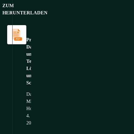
ZUM
HERUNTERLADEN
Kataloge
und
Broschüren
Produktkatalog:
Daten
und
Telekommunikation
Lösungen
und
Schränke
Dateigröße: 54,33
MB
Hochgeladen: 1.
4.
2026