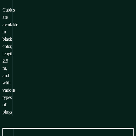
Cables
are
available
in
black
color,
length
2.5
m,
and
with
various
types
of
plugs.