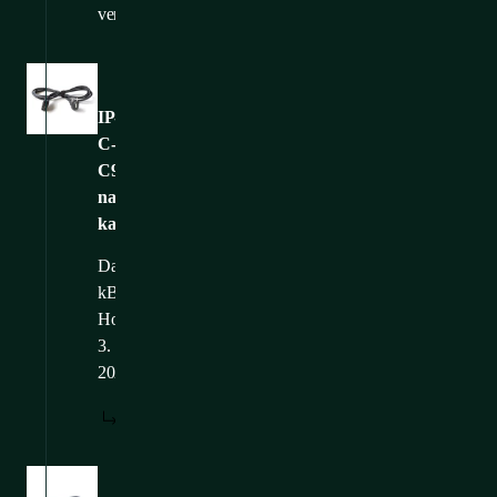
versions:
Bilder
IP-
C-
C9SH25_privodni-
napajeci-
kabel_WEB
Dateigröße: 151,22
kB
Hochgeladen: 12.
3.
2025
HERUNTERLADEN
Bilder