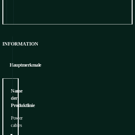
Information
zum Herunterladen
INFORMATION
Hauptmerkmale
Name
der
Produktlinie
Power
cables