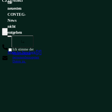
CZ25701843
die
neuesten
CONTEG-
News
nicht
KUNDENSERVICE
UNTERNEHMENSZENTRALE
ME
entgehen
+420 565 300 358
Ich stimme der
Made by Newlogic
Verarbeitung
insidesales@conteg.com
personenbezogener
Daten zu.