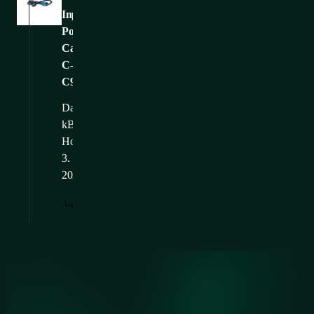
Input
Power
Cables_IP-
C-
C93025
Dateigröße: 39,96
kB
Hochgeladen: 12.
3.
2025
HERUNTERLADEN