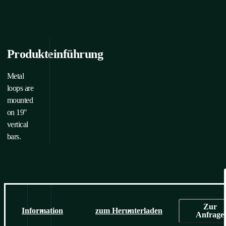
Produkteinführung
Metal
loops are
mounted
on 19"
vertical
bars.
Zur
Information
zum Herunterladen
Anfrage