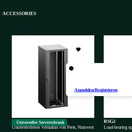
ACCESSORIES
Um ein Produkt zu Ihren
Favoriten hinzuzufügen,
müssen Sie
Anmelden/Registrieren
iSEVEN Ri7
RSG2
Universeller Serverschrank
Unübertroffenes Verhältnis von Preis, Nutzwert
Load-bearing op