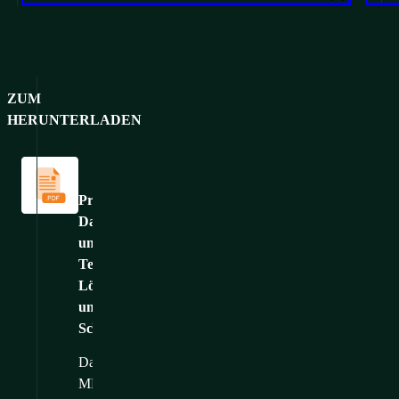
vielseitigen Serverschrank mit einer Tragfähigkeit von bis zu
800 kg.
ZUM
HERUNTERLADEN
Kataloge
und
Broschüren
Produktkatalog:
Daten
und
Telekommunikation
Lösungen
und
Schränke
Dateigröße: 54,33
MB