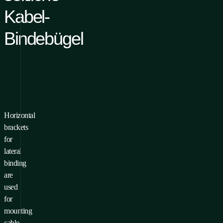
Kabel-
Bindebügel
Horizontal
 ein Produkt zu Ihren
brackets
voriten hinzuzufügen,
for
ssen Sie
lateral
melden/Registrieren
binding
are
used
for
mounting
cable