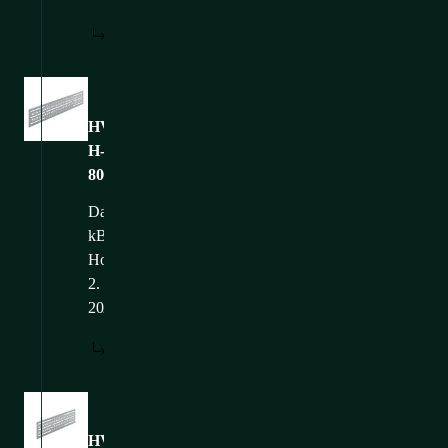
HERUNTERLADEN
Bilder
HVMS-
H-
800_WEB
Dateigröße: 229,7
kB
Hochgeladen: 24.
2.
2025
HERUNTERLADEN
Bilder
HVMS-