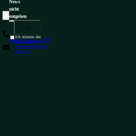
News
nicht
KUNDENSERVICE
UNTERNEHMENSZENTRALE
ME
entgehen
+420 565 300 358
Ich stimme der
Made by Newlogic
Verarbeitung
insidesales@conteg.com
personenbezogener
Daten zu.