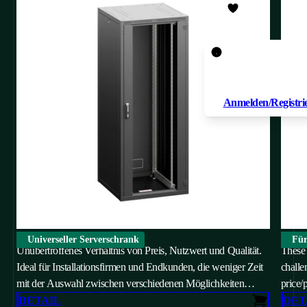
Um ein Produkt zu
Favoriten hinzuzuf
müssen Sie
Anmelden/Registri
iSEVEN Ri7
iSEV
Universeller Serverschrank
Für
Unübertroffenes Verhältnis von Preis, Nutzwert und Qualität.
These 
Ideal für Installationsfirmen und Endkunden, die weniger Zeit
challe
mit der Auswahl zwischen verschiedenen Möglichkeiten
price/
verbringen möchten. Hierbei handelt es sich um einen
DETAIL
DET