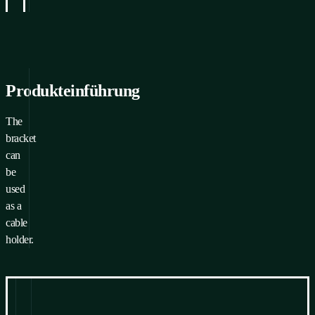
Horizontale 
Produkteinführung
The
bracket
can
be
used
as a
cable
holder.
Information
zum Herunterladen