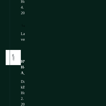
Hochgeladen: 1.
4.
2026
HERUNTERLADEN:
ANZEIGEN:
/
DE
DE
Language
CS
,
EN
,
FR
versions:
Bilder
HVMS-
H-
A_WEB
Dateigröße: 75,8
kB
Hochgeladen: 24.
2.
2025