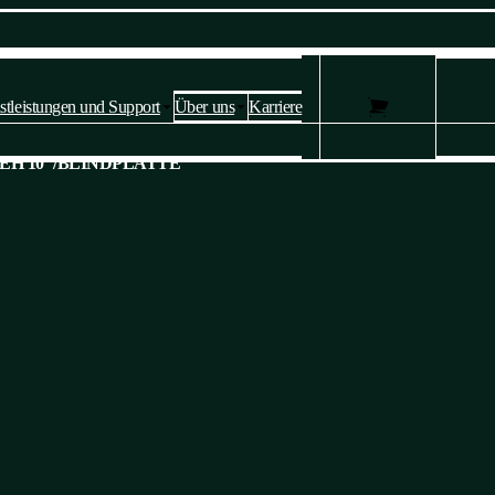
stleistungen und Support
Über uns
Karriere
Datenschutzeinstellungen und
EH 10"
/
BLINDPLATTE
Cookies 🍪
Diese Website verwendet Cookies, um Dienste bereitzustellen,
Anzeigen zu personalisieren und den Verkehr zu analysieren.
Bitte bestätigen Sie, ob Sie mit
unserer Datenschutz- und Cookie-
Richtlinie einverstanden sind
. Sie können Ihre Einstellungen jederzeit
ändern.
Ja, ich stimme zu
Nicht zustimmen
Einstellen