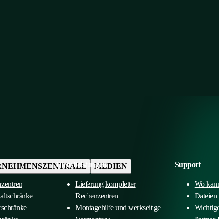
Dienstleistungen
Support
RNEHMENSZENTRALE
MEDIEN
nzentren
Lieferung kompletter
Wo kann
haltschränke
Rechenzentren
Dateien
rschränke
Montagehilfe und werkseitige
Wichtig