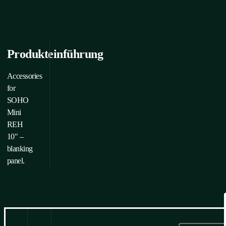
Produkteinführung
Accessories
for
SOHO
Mini
REH
10" –
blanking
panel.