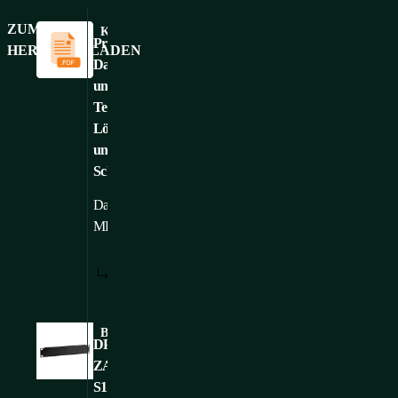
ZUM
Kataloge und Broschüren
Produktkatalog:
HERUNTERLADEN
Daten
und
Telekommunikation
Lösungen
und
Schränke
Dateigröße: 54,33
Hochgeladen: 1.
MB
4. 2026
HERUNTERLADEN:
ANZEIGEN:
Language
C
/
DE
DE
versions:
Bilder
DP-
ZA-
S1U