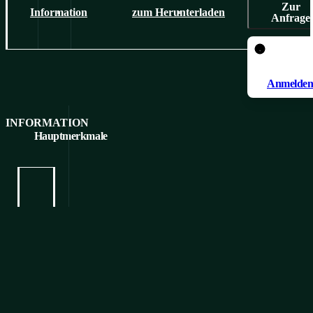
Zur
Information
zum Herunterladen
Anfrage
Um ein Pr
hinzuzufüg
Anmelden/
INFORMATION
Hauptmerkmale