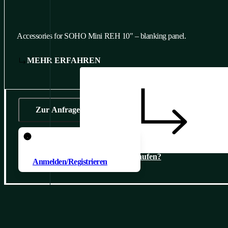
Accessories for SOHO Mini REH 10" – blanking panel.
MEHR ERFAHREN
Zur Anfrage
Um ein Produkt zur Anfrage
hinzuzufügen, müssen Sie sich
Wo kaufen?
Anmelden/Registrieren