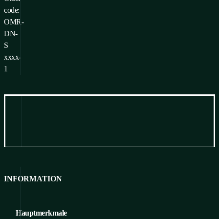
code:
OMR-
DN-
S
xxxx-
1
Information
zum Herunterladen
INFORMATION
Hauptmerkmale