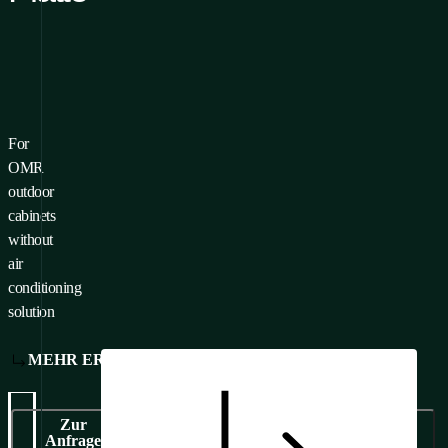
For
 ein Produkt zu Ihren
OMR
voriten hinzuzufügen,
outdoor
ssen Sie
cabinets
melden/Registrieren
without
air
conditioning
solution
MEHR ERFAHREN
Zur
Anfrage