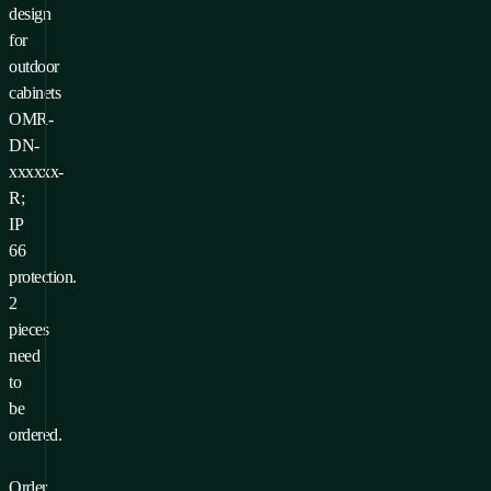
design
for
outdoor
cabinets
OMR-
DN-
xxxxxx-
R;
IP
66
protection.
2
pieces
need
to
be
ordered.
Order