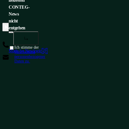
neuesten
CONTEG-
News
nicht
KUNDENSERVICE
UNTERNEHMENSZENTRALE
ME
entgehen
+420 565 300 358
Ich stimme der
Made by Newlogic
Verarbeitung
insidesales@conteg.com
personenbezogener
Daten zu.