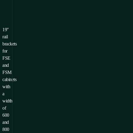
19"
 ein Produkt zu Ihren
rail
voriten hinzuzufügen,
brackets
ssen Sie
for
melden/Registrieren
FSE
and
FSM
cabinets
with
a
width
of
600
and
800