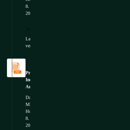
8.
2026
HERUNTERLADEN:
ANZEIGEN:
/
DE
DE
Language
CS
,
EN
,
FR
versions:
Kataloge
und
Broschüren
Produktkatalog:
Industrielle
Anwendungen
Dateigröße: 20,56
MB
Hochgeladen: 19.
8.
2025