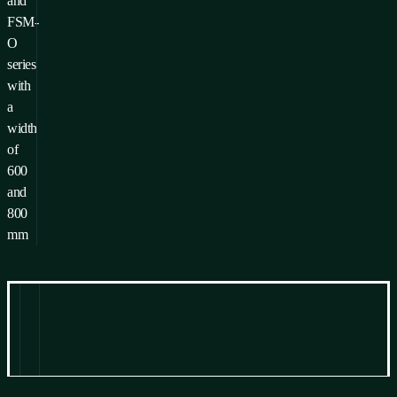
and
FSM-
O
series
with
a
width
of
600
and
800
mm
Information
zum Herunterladen