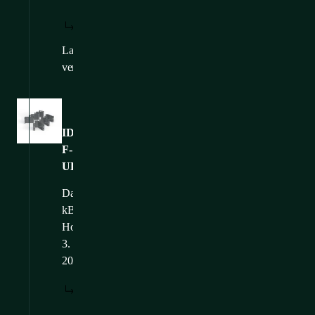
HERUNTERLADEN:
ANZEIGEN:
/
DE
DE
Language
CS
,
EN
,
FR
versions:
Bilder
ID-
F-
UB08
Dateigröße: 81,69
kB
Hochgeladen: 12.
3.
2025
HERUNTERLADEN