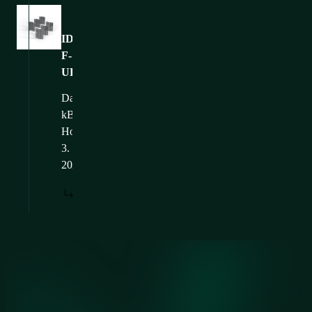
Bilder
ID-
F-
UB06
Dateigröße: 107,13
kB
Hochgeladen: 12.
3.
2025
HERUNTERLADEN