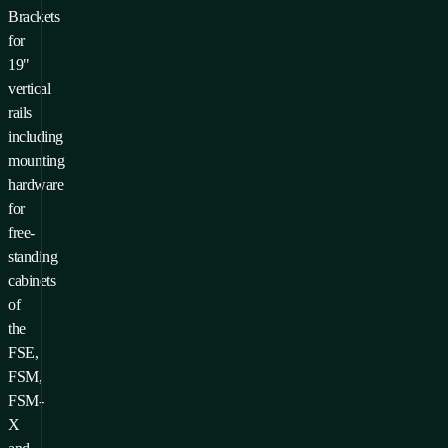
Brackets
for
19"
vertical
rails
including
mounting
hardware
for
free-
standing
cabinets
of
the
FSE,
FSM,
FSM-
X