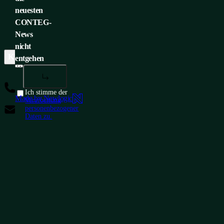
neuesten
CONTEG-
News
nicht
KUNDENSERVICE
UNTERNEHMENSZENTRALE
ME
entgehen
+420 565 300 358
Ich stimme der
Made by Newlogic
Verarbeitung
insidesales@conteg.com
personenbezogener
Daten zu.