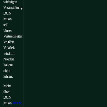
wichtigen
Veranstaltung
DCN
Milan
teil.
Unser
Vertriebsleiter
Vojtěch
Voláček
wird im
Norden
Italiens
nicht
fehlen.
Mehr
über
DCN
Milan
HIER