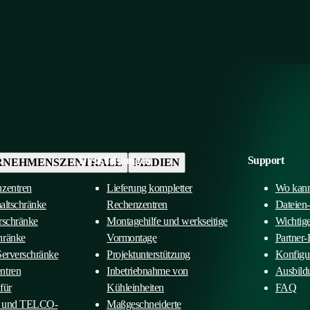
Dienstleistungen
Support
RNEHMENSZENTRALE
MEDIEN
nzentren
Lieferung kompletter
Wo kann
haltschränke
Rechenzentren
Dateien
rschränke
Montagehilfe und werkseitige
Wichtig
hränke
Vormontage
Partner-
Serverschränke
Projektunterstützung
Konfigu
ntren
Inbetriebnahme von
Ausbild
für
Kühleinheiten
FAQ
n und TELCO-
Maßgeschneiderte