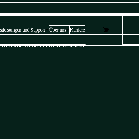
stleistungen und Support
Über uns
Karriere
Datenschutzeinstellungen und
 DCN MILAN 2025 VERTRETEN SEIN!
Cookies 🍪
Diese Website verwendet Cookies, um Dienste bereitzustellen,
Anzeigen zu personalisieren und den Verkehr zu analysieren.
Bitte bestätigen Sie, ob Sie mit
unserer Datenschutz- und Cookie-
Richtlinie einverstanden sind
. Sie können Ihre Einstellungen jederzeit
ändern.
Ja, ich stimme zu
Nicht zustimmen
Einstellen