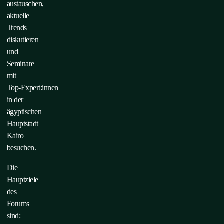
austauschen,
aktuelle
Trends
diskutieren
und
Seminare
mit
Top‑Expert:innen
in der
ägyptischen
Hauptstadt
Kairo
besuchen.
Die
Hauptziele
des
Forums
sind: