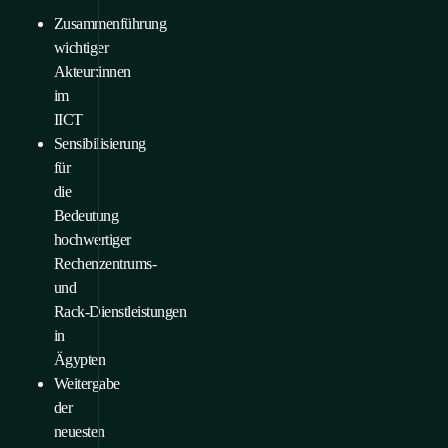
Zusammenführung
wichtiger
Akteur:innen
im
IICT
Sensibilisierung
für
die
Bedeutung
hochwertiger
Rechenzentrums‑
und
Rack‑Dienstleistungen
in
Ägypten
Weitergabe
der
neuesten