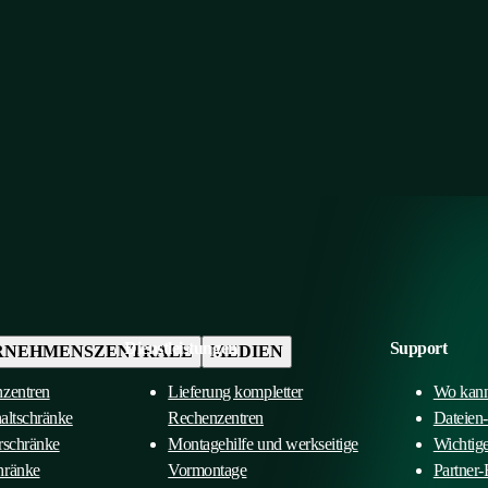
Dienstleistungen
Support
RNEHMENSZENTRALE
MEDIEN
nzentren
Lieferung kompletter
Wo kann
haltschränke
Rechenzentren
Dateien
rschränke
Montagehilfe und werkseitige
Wichtig
hränke
Vormontage
Partner-