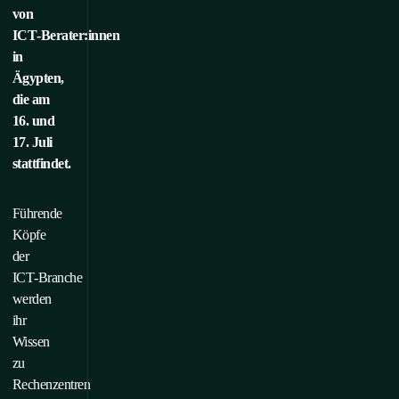
von
ICT‑Berater:innen
in
Ägypten,
die am
16. und
17. Juli
stattfindet.
Führende
Köpfe
der
ICT‑Branche
werden
ihr
Wissen
zu
Rechenzentren