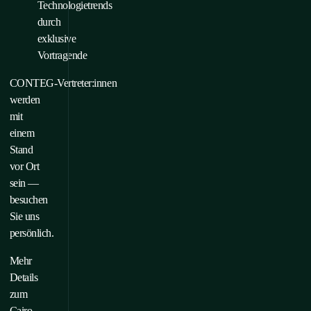
Technologietrends
durch
exklusive
Vortragende
CONTEG‑Vertreter:innen
werden
mit
einem
Stand
vor Ort
sein —
besuchen
Sie uns
persönlich.
Mehr
Details
zum
Cairo