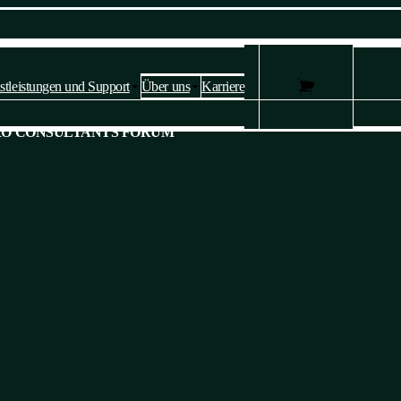
stleistungen und Support
Über uns
Karriere
Datenschutzeinstellungen und
RO CONSULTANTS FORUM
Cookies 🍪
Diese Website verwendet Cookies, um Dienste bereitzustellen,
Anzeigen zu personalisieren und den Verkehr zu analysieren.
Bitte bestätigen Sie, ob Sie mit
unserer Datenschutz- und Cookie-
Richtlinie einverstanden sind
. Sie können Ihre Einstellungen jederzeit
ändern.
Ja, ich stimme zu
Nicht zustimmen
Einstellen