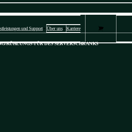
stleistungen und Support
Über uns
Karriere
Datenschutzeinstellungen und
NG
/
KÜHLUNGS-TÜR DES SERVERSCHRANKS
Cookies 🍪
Diese Website verwendet Cookies, um Dienste bereitzustellen,
Anzeigen zu personalisieren und den Verkehr zu analysieren.
Bitte bestätigen Sie, ob Sie mit
unserer Datenschutz- und Cookie-
Richtlinie einverstanden sind
. Sie können Ihre Einstellungen jederzeit
ändern.
Ja, ich stimme zu
Nicht zustimmen
Einstellen