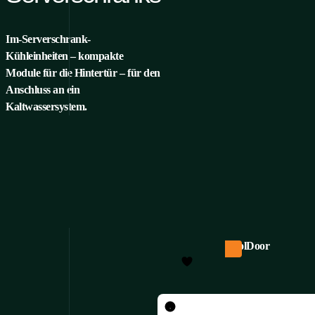
Im-Serverschrank-
Kühleinheiten – kompakte
Module für die Hintertür – für den
Anschluss an ein
Kaltwassersystem.
CoolDoor
Neu
Im-
Serverschrank
Kühleinheiten
Um ein Produkt zu Ihren
sind
PRODUKTDE