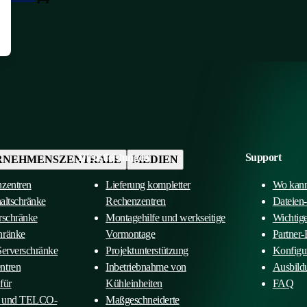
Dienstleistungen
Support
RNEHMENSZENTRALE
MEDIEN
nzentren
Lieferung kompletter
Wo kann
haltschränke
Rechenzentren
Dateien
rschränke
Montagehilfe und werkseitige
Wichtig
hränke
Vormontage
Partner-
Serverschränke
Projektunterstützung
Konfigu
ntren
Inbetriebnahme von
Ausbild
für
Kühleinheiten
FAQ
n und TELCO-
Maßgeschneiderte