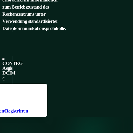
zum Betriebszustand des
Rechenzentrums unter
Verwendung standardisierter
Datenkommunikationsprotokolle.
CONTEG
Aegis
DCIM
CONTEG
Aegis
Produkt zu Ihren
DCIM
en hinzuzufügen,
collects,
DETAIL
Sie
analyzes
n/Registrieren
and
reports
all