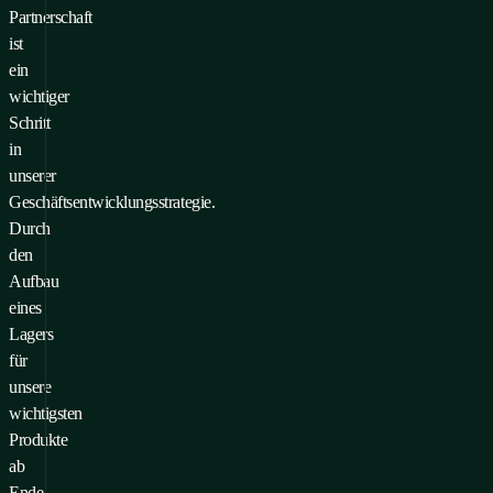
Partnerschaft
ist
ein
wichtiger
Schritt
in
unserer
Geschäftsentwicklungsstrategie.
Durch
den
Aufbau
eines
Lagers
für
unsere
wichtigsten
Produkte
ab
Ende