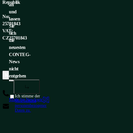
Republik
an
und
No:
lassen
25701843
Sie
VAT:
sich
CZ25701843
die
neuesten
CONTEG-
News
nicht
KUNDENSERVICE
UNTERNEHMENSZENTRALE
ME
entgehen
+420 565 300 358
Ich stimme der
Made by Newlogic
Verarbeitung
insidesales@conteg.com
personenbezogener
Daten zu.