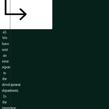
Or
it
doesn’t
exist
at
all.
We
have
sent
an
error
report
to
the
development
department.
In
the
meantime,