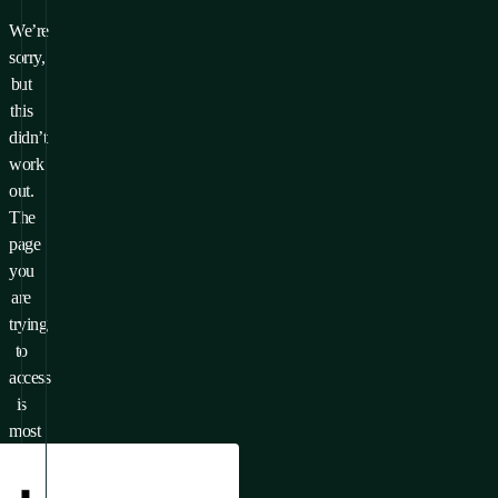
We’re
sorry,
but
this
didn’t
work
out.
The
page
you
are
trying
to
access
is
most
likely
unavailable.