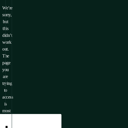
We’re
sorry,
but
this
didn’t
work
out.
The
page
you
are
trying
to
access
is
most
likely
unavailable.