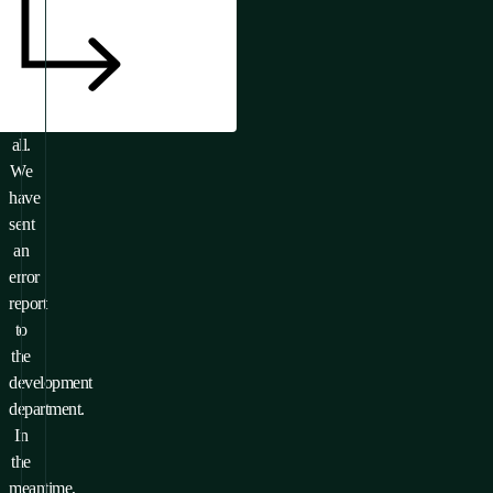
Or
it
doesn’t
exist
at
all.
We
have
sent
an
error
report
to
the
development
department.
In
the
meantime,